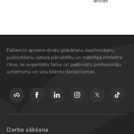
ierīces
Failiem.lv apvieno drošu glabāšanu, koplietošanu,
publicēšanu, satura pārvaldību un mākslīgā intelekta
rīkus, lai organizētu failus un paātrinātu profesionāļu,
uzņēmumu un viņu klientu darbplūsmas.
Darba sākšana