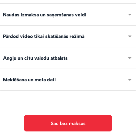
Ierīko savu digitālo veikalu, izvieto noderīgu saturu,
Naudas izmaksa un saņemšanas veidi
apraksti un pelni 24/7 atrodoties jebkur!
Pēc pirkuma, nauda un viso darījumi uzskaitās tavā lietotāja
Pārdod video tikai skatīšanās režīmā
kontā. Naudu vari pieprasīt saņemt uz IBAN kontu vai
Paypal.
Jā, var pārdot video tikai skatīšanās režīmā, bez
Angļu un citu valodu atbalsts
lejupielādes. Saturs ir pieejams tikai pircēja kontā, uzreiz
pēc samaksas veikšanas.
Saskarne ir pieejama angļu, spāņu un vācu valodā, lai vari
Meklēšana un meta dati
pārdot arī starptautiski!
Failiem var norādīt tagus un aprakstus. Ir AI teksta un
objektu atpazīšana. Meklētājs.
Sāc bez maksas