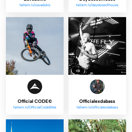
failiem.lv/zavadskis
failiem.lv/daydoseofhouse
Official CODE©
Officialexdabass
failiem.lv/OfficialCodeBike
failiem.lv/officialexdabass