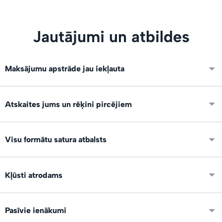
Jautājumi un atbildes
Maksājumu apstrāde jau iekļauta
Integrēti VISA, Mastercard un Swedbank maksājumi. Neko
Atskaites jums un rēķini pircējiem
papildus nevajag konfigurēt.
Ir pieejamas atskaites par visiem darījumiem un skatījumu,
Visu formātu satura atbalsts
pirkumu un lejupielāžu statistika. Eksports uz XLS par
periodu grāmatvedībai.
Mēs atbalstam visus failu formātus un izmērus: foto, video,
Kļūsti atrodams
audio, dokumentus, prezentācijas, grāmatas, vektorus un
citus veidus.
Mēs varam demonstrēt tavus produktus arī citiem servisa
Pasīvie ienākumi
lietotājiem publiskajā satura tirgū un sociālajos tīklos!