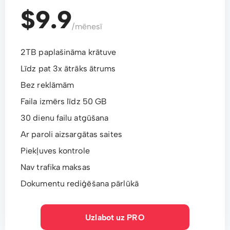
$9.9
/mēnesī
2TB paplašināma krātuve
Līdz pat 3x ātrāks ātrums
Bez reklāmām
Faila izmērs līdz 50 GB
30 dienu failu atgūšana
Ar paroli aizsargātas saites
Piekļuves kontrole
Nav trafika maksas
Dokumentu rediģēšana pārlūkā
Uzlabot uz PRO