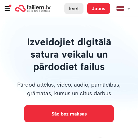
Ieiet
Jauns
Izveidojiet digitālā
satura veikalu un
pārdodiet failus
Pārdod attēlus, video, audio, pamācības,
grāmatas, kursus un citus darbus
Sāc bez maksas