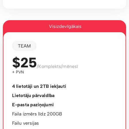
Visizdevīgākais
TEAM
$25
/Komplekts/mēnesī
+ PVN
4 lietotāji un 2TB iekļauti
Lietotāju pārvaldība
E-pasta paziņojumi
Faila izmērs līdz 200GB
Failu versijas