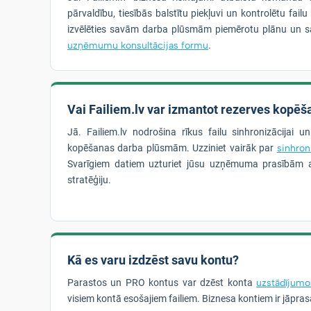
pārvaldību, tiesībās balstītu piekļuvi un kontrolētu fai
izvēlēties savām darba plūsmām piemērotu plānu un s
uzņēmumu konsultācijas formu
.
Vai Failiem.lv var izmantot rezerves kopēša
Jā. Failiem.lv nodrošina rīkus failu sinhronizācijai u
kopēšanas darba plūsmām. Uzziniet vairāk par
sinhron
Svarīgiem datiem uzturiet jūsu uzņēmuma prasībām a
stratēģiju.
Kā es varu izdzēst savu kontu?
Parastos un PRO kontus var dzēst konta
uzstādījumo
visiem kontā esošajiem failiem. Biznesa kontiem ir jāpra