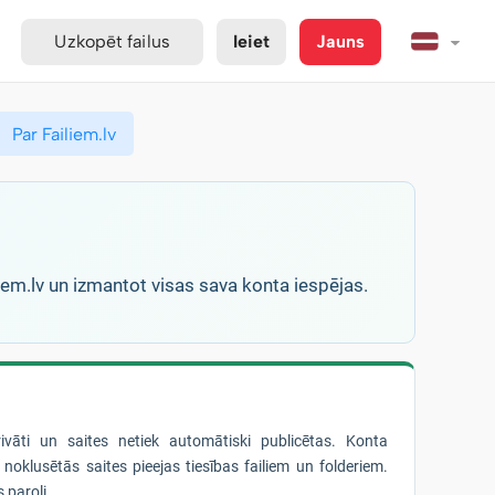
Uzkopēt failus
Ieiet
Jauns
Par Failiem.lv
liem.lv un izmantot visas sava konta iespējas.
privāti un saites netiek automātiski publicētas. Konta
noklusētās saites pieejas tiesības failiem un folderiem.
 paroli.