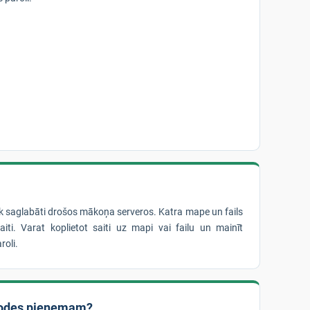
iek saglabāti drošos mākoņa serveros. Katra mape un fails
iti. Varat koplietot saiti uz mapi vai failu un mainīt
roli.
odes pieņemam?