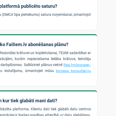
 platformā publicēto saturu?
bu (DMCA tipa pieteikumu) satura noņemšanai, izmantojot
āko Failiem.lv abonēšanas plānu?
ofesionālai krātuvei un koplietošanai, TEAM sadarbībai ar
ācijām, kurām nepieciešama lielāka krātuve, lietotāju
s darbplūsmas. Salīdziniet plānus vietnē
files.fm/storage-
u iestatījumu, izmantojiet mūsu
biznesa konsultāciju
 kur tiek glabāti mani dati?
 bāzēta platforma. Klientu dati tiek glabāti datu centros
nizācijai ir īpašas prasības attiecībā uz datu glabāšanu,