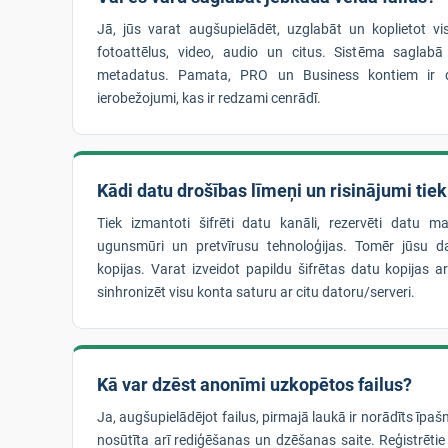
Jā, jūs varat augšupielādēt, uzglabāt un koplietot vi
fotoattēlus, video, audio un citus. Sistēma saglabā
metadatus. Pamata, PRO un Business kontiem ir d
ierobežojumi, kas ir redzami cenrādī.
Kādi datu drošības līmeņi un risinājumi tie
Tiek izmantoti šifrēti datu kanāli, rezervēti datu mas
ugunsmūri un pretvīrusu tehnoloģijas. Tomēr jūsu da
kopijas. Varat izveidot papildu šifrētas datu kopijas a
sinhronizēt visu konta saturu ar citu datoru/serveri.
Kā var dzēst anonīmi uzkopētos failus?
Ja, augšupielādējot failus, pirmajā laukā ir norādīts īpaš
nosūtīta arī rediģēšanas un dzēšanas saite. Reģistrētie 