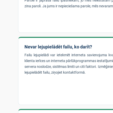
Parole ir jāprasa failu īpašniekam, jo mēs neiestatām p
zina paroli. Ja jums ir nepieciešama parole, mēs nevaram
Nevar lejupielādēt failu, ko darīt?
Failu lejupielādi var ietekmēt interneta savienojuma kva
klienta ierīces un interneta pārlūkprogrammas iestatīju
servera noslodze, sistēmas limiti un citi faktori. Izmēģinie
lejupielādēt failu, ziņojiet kontaktformā.