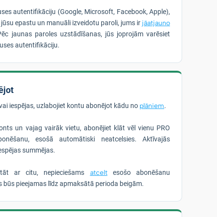
uses autentifikāciju (Google, Microsoft, Facebook, Apple),
r jūsu epastu un manuāli izveidotu paroli, jums ir
jāatjauno
Pēc jaunas paroles uzstādīšanas, jūs joprojām varēsiet
puses autentifikāciju.
ējot
vai iespējas, uzlabojiet kontu abonējot kādu no
plāniem
.
nts un vajag vairāk vietu, abonējiet klāt vēl vienu PRO
onēšanu, esošā automātiski neatcelsies. Aktīvajās
iespējas summējas.
stāt ar citu, nepieciešams
atcelt
esošo abonēšanu
as būs pieejamas līdz apmaksātā perioda beigām.