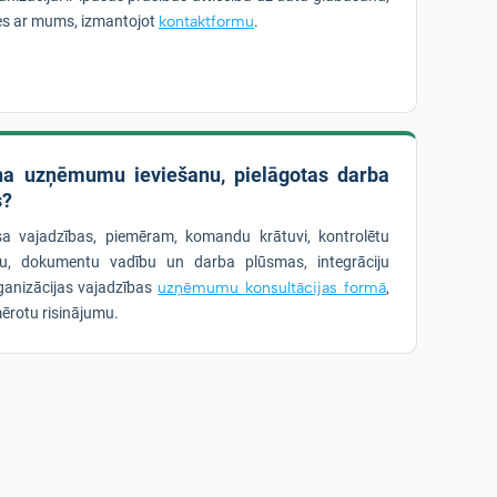
ties ar mums, izmantojot
kontaktformu
.
ina uzņēmumu ieviešanu, pielāgotas darba
s?
esa vajadzības, piemēram, komandu krātuvi, kontrolētu
bu, dokumentu vadību un darba plūsmas, integrāciju
ganizācijas vajadzības
uzņēmumu konsultācijas formā
,
ērotu risinājumu.