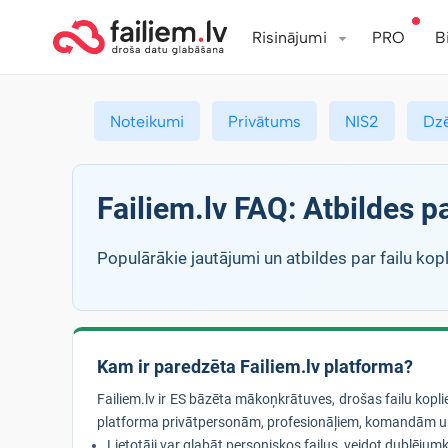
Risinājumi
PRO
B
Noteikumi
Privātums
NIS2
Dz
Failiem.lv FAQ: Atbildes 
Populārākie jautājumi un atbildes par failu kopl
Kam ir paredzēta Failiem.lv platforma?
Failiem.lv ir ES bāzēta mākoņkrātuves, drošas failu kop
platforma privātpersonām, profesionāļiem, komandām u
Lietotāji var glabāt personiskos failus, veidot dublējumko