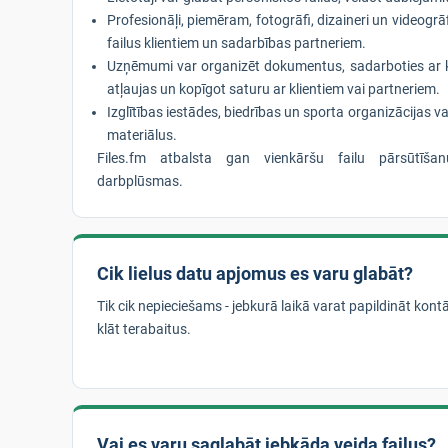
Profesionāļi, piemēram, fotogrāfi, dizaineri un videogrāf
failus klientiem un sadarbības partneriem.
Uzņēmumi var organizēt dokumentus, sadarboties ar 
atļaujas un kopīgot saturu ar klientiem vai partneriem.
Izglītības iestādes, biedrības un sporta organizācijas va
materiālus.
Files.fm atbalsta gan vienkāršu failu pārsūtīša
darbplūsmas.
Cik lielus datu apjomus es varu glabāt?
Tik cik nepieciešams - jebkurā laikā varat papildināt kont
klāt terabaitus.
Vai es varu saglabāt jebkāda veida failus?