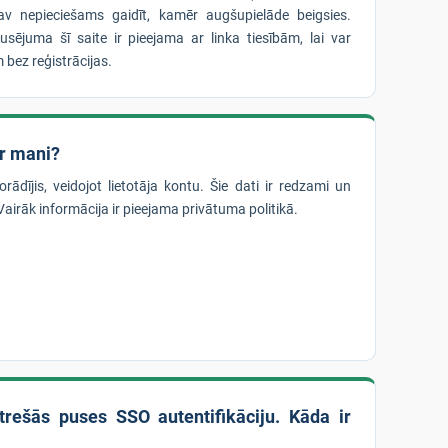
nav nepieciešams gaidīt, kamēr augšupielāde beigsies.
ējuma šī saite ir pieejama ar linka tiesībām, lai var
m bez reģistrācijas.
ar mani?
ādījis, veidojot lietotāja kontu. Šie dati ir redzami un
irāk informācija ir pieejama privātuma politikā.
trešās puses SSO autentifikāciju. Kāda ir