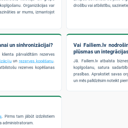
lu kopīgošanu. Organizācijas var
drošību vai atbilstību, sazinie
azināties ar mums, izmantojot
nai un sinhronizācijai?
Vai Failiem.lv nodroš
plūsmas un integrācija
n klienta pārvaldītām rezerves
izāciju
un
rezerves kopēšanu
.
Jā. Failiem.lv atbalsta bizn
tbilstošu rezerves kopēšanas
kopīgošanu, satura sadarbī
prasības. Aprakstiet savas or
un mēs palīdzēsim noteikt piem
s
. Pirms tam jābūt izdzēstiem
sa administratoram.