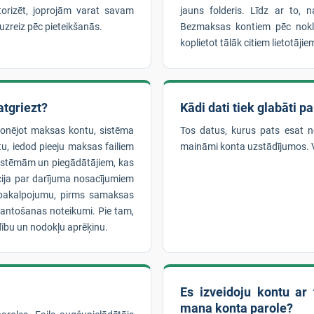
utorizēt, joprojām varat savam
jauns folderis. Līdz ar to, 
 uzreiz pēc pieteikšanās.
Bezmaksas kontiem pēc noklus
koplietot tālāk citiem lietotājie
tgriezt?
Kādi dati tiek glabāti p
bonējot maksas kontu, sistēma
Tos datus, kurus pats esat nor
tu, iedod pieeju maksas failiem
maināmi konta uzstādījumos. Va
 sistēmām un piegādātājiem, kas
cija par darījuma nosacījumiem
o pakalpojumu, pirms samaksas
mantošanas noteikumi. Pie tam,
ību un nodokļu aprēķinu.
Es izveidoju kontu ar 
mana konta parole?