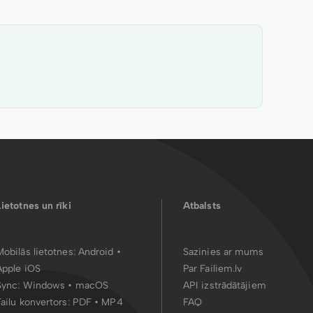
Lietotnes un rīki
Atbalsts
Mobilās lietotnes:
Android
•
Sazinies ar mums
Apple iOS
Par Failiem.lv
Sync:
Windows • macOS
API izstrādātājiem
Failu konvertors:
PDF
•
MP4
FAQ