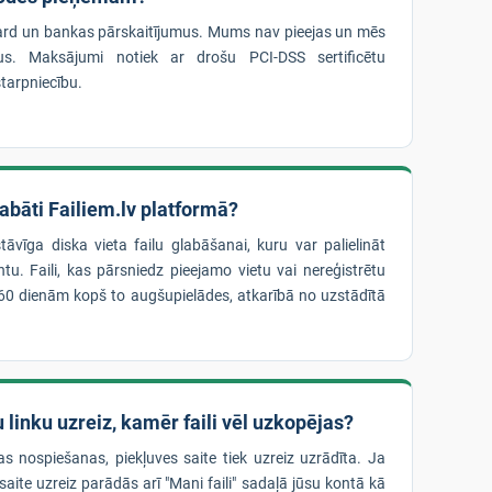
rd un bankas pārskaitījumus. Mums nav pieejas un mēs
us. Maksājumi notiek ar drošu PCI-DSS sertificētu
tarpniecību.
glabāti Failiem.lv platformā?
stāvīga diska vieta failu glabāšanai, kuru var palielināt
u. Faili, kas pārsniedz pieejamo vietu vai nereģistrētu
dz 60 dienām kopš to augšupielādes, atkarībā no uzstādītā
 linku uzreiz, kamēr faili vēl uzkopējas?
as nospiešanas, piekļuves saite tiek uzreiz uzrādīta. Ja
 saite uzreiz parādās arī "Mani faili" sadaļā jūsu kontā kā