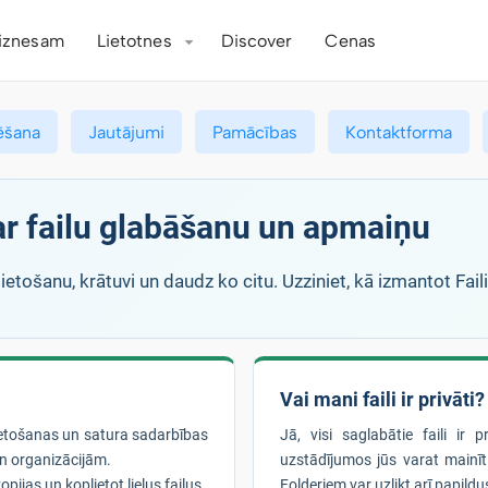
iznesam
Lietotnes
Discover
Cenas
ēšana
Jautājumi
Pamācības
Kontaktforma
par failu glabāšanu un apmaiņu
ietošanu, krātuvi un daudz ko citu. Uzziniet, kā izmantot Fai
Vai mani faili ir privāti?
lietošanas un satura sadarbības
Jā, visi saglabātie faili ir 
n organizācijām.
uzstādījumos jūs varat mainīt 
pijas un koplietot lielus failus.
Folderiem var uzlikt arī papildus