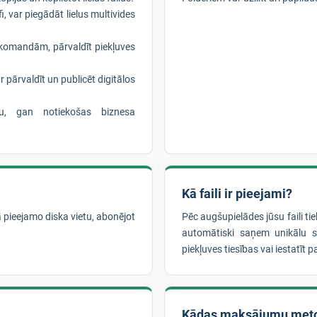
i, var piegādāt lielus multivides
komandām, pārvaldīt piekļuves
r pārvaldīt un publicēt digitālos
nu, gan notiekošas biznesa
Kā faili ir pieejami?
ā pieejamo diska vietu, abonējot
Pēc augšupielādes jūsu faili t
automātiski saņem unikālu sa
piekļuves tiesības vai iestatīt pa
Kādas maksājumu met