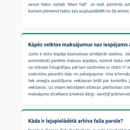
savus failus sadaļā "Mani faili". Ja esat aizmirsis a
kontam pievienot failus, kas augšupielādēti no šīs ierīces
Kāpēc veiktos maksājumus nav iespējams a
Jums ir dota iespēja bezmaksas izmēģināt sistēmu. A
automātiski pieslēdz maksas iespējas, rezervē diska vie
vai izdrukā fotogrāfijas, pie tam sazinoties ar citām IT
nodrošina pierasīto daļu no pakalpojuma. Visa informā
tiek sniegta pasūtījuma veikšanas brīdī par konkrēt
veikšanas. Uz visiem lietotājiem attiecas platformas iz
maksājumu atcelšana izmaksā dārgi - sarežģī grāmatved
Kāda ir lejupielādētā arhīva faila parole?