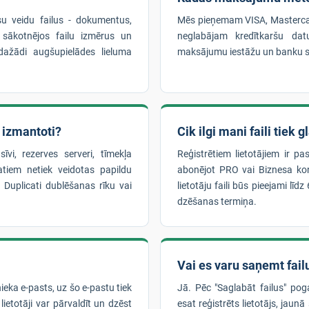
su veidu failus - dokumentus,
Mēs pieņemam VISA, Masterca
 sākotnējos failu izmērus un
neglabājam kredītkaršu dat
ažādi augšupielādes lieluma
maksājumu iestāžu un banku s
k izmantoti?
Cik ilgi mani faili tiek 
īvi, rezerves serveri, tīmekļa
Reģistrētiem lietotājiem ir pa
tiem netiek veidotas papildu
abonējot PRO vai Biznesa kont
r Duplicati dublēšanas rīku vai
lietotāju faili būs pieejami lī
dzēšanas termiņa.
Vai es varu saņemt failu
nieka e-pasts, uz šo e-pastu tiek
Jā. Pēc "Saglabāt failus" pog
lietotāji var pārvaldīt un dzēst
esat reģistrēts lietotājs, jaunā