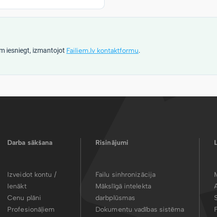
m iesniegt, izmantojot
Failiem.lv kontaktformu
.
Darba sākšana
Risinājumi
Izveidot kontu /
Failu sinhronizācija
Ienākt
Mākslīgā intelekta
Cenu plāni
darbplūsmas
Profesionāļiem
Dokumentu vadības sistēma