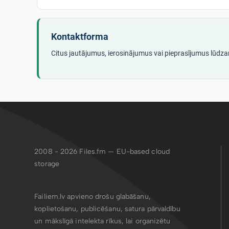
Kontaktforma
Citus jautājumus, ierosinājumus vai pieprasījumus lūdza
2008 - 2026
Files.fm — EU-based cloud
storage
Failiem.lv apvieno drošu glabāšanu,
koplietošanu, publicēšanu, satura pārvaldību
un mākslīgā intelekta rīkus, lai organizētu