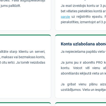
aroles. Faila augšupielādētājs
 jums palīdzēt.
Ja esat izveidojis kontu ar 3.p
bet vēlaties pieteikties kontā a
parole
uz reģistrēto epastu. 
pierakstīties, izmantojot arī 3.
Konta uzlabošana abon
litāte starp klientu un serveri,
Ja nepieciešama papildu vieta 
mi, maksas vai bezmaksas konts,
t citu ierīci. Ja tomēr neizdodas
Ja jums jau ir abonēts PRO ko
kontu. Veicot vēl vienu ab
abonēšanās iekļautā vieta un 
Ja gribat vienu plānu aiz
uzstādījumos. Vieta un iespēj