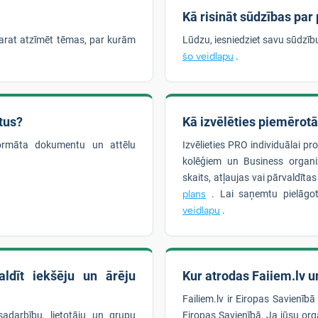
Kā risināt sūdzības par
arat atzīmēt tēmas, par kurām
Lūdzu, iesniedziet savu sūdzī
šo veidlapu
.
tus?
Kā izvēlēties piemērot
formāta dokumentu un attēlu
Izvēlieties PRO individuālai pr
kolēģiem un Business organiz
skaits, atļaujas vai pārvaldīta
plans
. Lai saņemtu pielāgot
veidlapu
.
ldīt iekšēju un ārēju
Kur atrodas Faiiem.lv un
Failiem.lv ir Eiropas Savienībā
sadarbību, lietotāju un grupu
Eiropas Savienībā. Ja jūsu orga