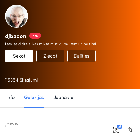
djbacon
PRO
Latvijas dīdžejs, kas miksē mūziku ballītēm un ne tikai.
Sekot
Ziedot
Dalīties
115354 Skatījumi
Info
Galerijas
Jaunākie
0
AI