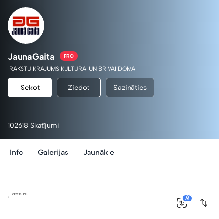
JaunaGaita
PRO
RAKSTU KRĀJUMS KULTŪRAI UN BRĪVAI DOMAI
Sekot
Ziedot
Sazināties
102618 Skatījumi
Info
Galerijas
Jaunākie
0
AI