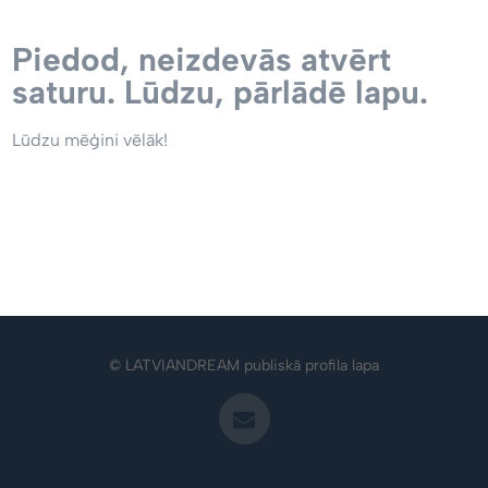
Piedod, neizdevās atvērt
saturu. Lūdzu, pārlādē lapu.
Lūdzu mēģini vēlāk!
© LATVIANDREAM publiskā profila lapa