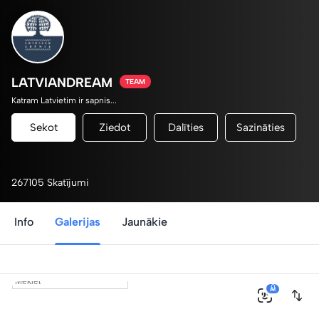
LATVIANDREAM
TEAM
Katram Latvietim ir sapnis...
Sekot
Ziedot
Dalīties
Sazināties
267105 Skatījumi
Info
Galerijas
Jaunākie
0
AI