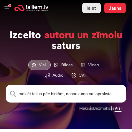
Ieiet
Jauns
Izcelto
autoru un zīmolu
saturs
Visi
Bildes
Video
Audio
Citi
Maksas
Bezmaksas
Visi