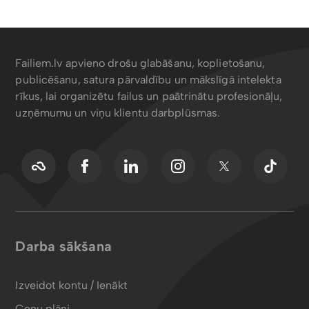
Failiem.lv apvieno drošu glabāšanu, koplietošanu,
publicēšanu, satura pārvaldību un mākslīgā intelekta
rīkus, lai organizētu failus un paātrinātu profesionāļu,
uzņēmumu un viņu klientu darbplūsmas.
Darba sākšana
Izveidot kontu / Ienākt
Cenu plāni